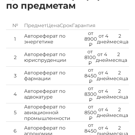
по предметам
№
Предмет
Цена
Срок
Гарантия
от
Автореферат по
от 4
2
1
8900
энергетике
дней
месяца
₽
от
Автореферат по
от 4
2
2
8100
юриспруденции
дней
месяца
₽
от
Автореферат по
от 4
2
3
8450
фармации
дней
месяца
₽
от
Автореферат по
от 4
2
4
8300
адвокатуре
дней
месяца
₽
Автореферат по
от
от 4
2
5
авиационной
8500
дней
месяца
промышленности
₽
от
Автореферат по
от 4
2
6
8450
агрономии
дней
месяца