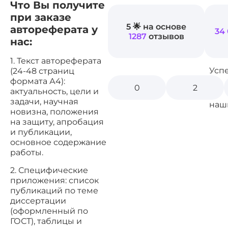
Что Вы получите
при заказе
5 🌟 на основе
автореферата у
34
1287
отзывов
нас:
1. Текст автореферата
Усп
(24-48 страниц
формата А4):
0
2
актуальность, цели и
задачи, научная
наш
новизна, положения
на защиту, апробация
и публикации,
основное содержание
работы.
2. Специфические
приложения: список
публикаций по теме
диссертации
(оформленный по
ГОСТ), таблицы и