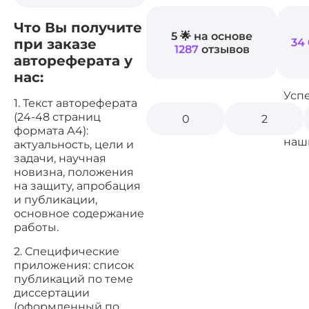
Что Вы получите
5 🌟 на основе
при заказе
34
1287
отзывов
автореферата у
нас:
Усп
1. Текст автореферата
(24-48 страниц
0
2
формата А4):
наш
актуальность, цели и
задачи, научная
новизна, положения
на защиту, апробация
и публикации,
основное содержание
работы.
2. Специфические
приложения: список
публикаций по теме
диссертации
(оформленный по