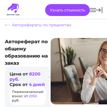
Узнать стоимость
Авторефераты по предметам
Автореферат по
общему
образованию на
заказ
Цена от
8200
руб.
Срок от
4 дней
Первоначальный
взнос: от
2050
руб.