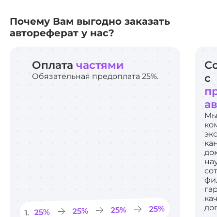
Почему Вам выгодно заказать
автореферат у нас?
Оплата
частями
С
Обязательная предоплата 25%.
с
п
а
Мы
ко
эк
ка
до
на
со
фи
га
ка
до