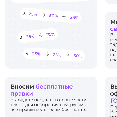
М
с
Ва
ме
24/
на
шл
сл
Вносим
бесплатные
В
правки
о
Вы будете получать готовые части
Г
текста для одобрения научруком, а
Пе
все правки мы вносим бесплатно.
Ва
пр