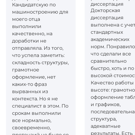
диссертация
Кандидатскую по
Докторская
машиностроению для
диссертация
моего отца
выполнена с уче
выполнили
стандартных
качественно, на
академических
доработки не
норм. Понравило
отправляла. Из того,
что сделали все
что успела заметить:
сравнительно
складность структуры,
быстро, хоть и по
грамотное
высокой стоимос
оформление, нет
Качество работы
каких-то фраз
высоте: грамотн
вырванных из
оформление таб
контекста. Но я не
и графиков,
специалист в этом. По
последовательна
срокам выполнили
структура,
все нормально,
адекватные
своевременно,
результаты. Есть
претензий не было со