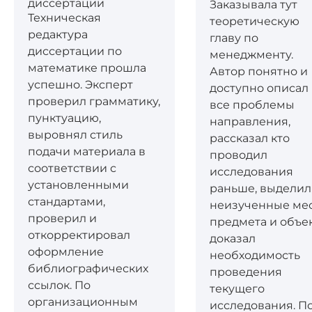
диссертации
Заказывала тут
Техническая
теоретическую
редактура
главу по
диссертации по
менеджменту.
математике прошла
Автор понятно и
успешно. Эксперт
доступно описал
проверил грамматику,
все проблемы
пунктуацию,
направления,
выровнял стиль
рассказал кто
подачи материала в
проводил
соответствии с
исследования
установленными
раньше, выделил
стандартами,
неизученные ме
проверил и
предмета и объек
откорректировал
доказал
оформление
необходимость
библиографических
проведения
ссылок. По
текущего
организационным
исследования. П