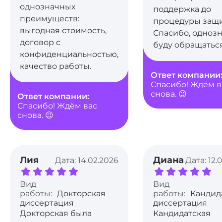
однозначных
поддержка до
преимуществ:
процедуры защи
выгодная стоимость,
Спасибо, одноз
договор с
буду обращатьс
конфиденциальностью,
качество работы.
Ответ компании
Спасибо! Ждём в
снова. 😉
Ответ компании:
Спасибо! Ждём вас
снова. 😉
Лия
Диана
Дата: 14.02.2026
Дата: 12.
Вид
Вид
работы:
Докторская
работы:
Кандид
диссертация
диссертация
Докторская была
Кандидатская