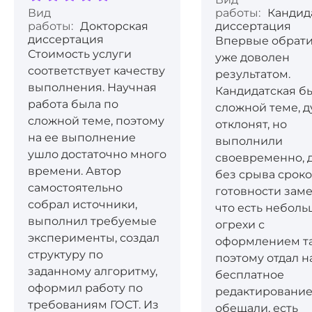
Вид
работы:
Кандид
работы:
Докторская
диссертация
диссертация
Впервые обрати
Стоимость услуги
уже доволен
соответствует качеству
результатом.
выполнения. Научная
Кандидатская б
работа была по
сложной теме, д
сложной теме, поэтому
отклонят, но
на ее выполнение
выполнили
ушло достаточно много
своевременно, 
времени. Автор
без срыва сроко
самостоятельно
готовности заме
собрал источники,
что есть небол
выполнил требуемые
огрехи с
эксперименты, создал
оформлением т
структуру по
поэтому отдал н
заданному алгоритму,
бесплатное
оформил работу по
редактирование.
требованиям ГОСТ. Из
обещали, есть