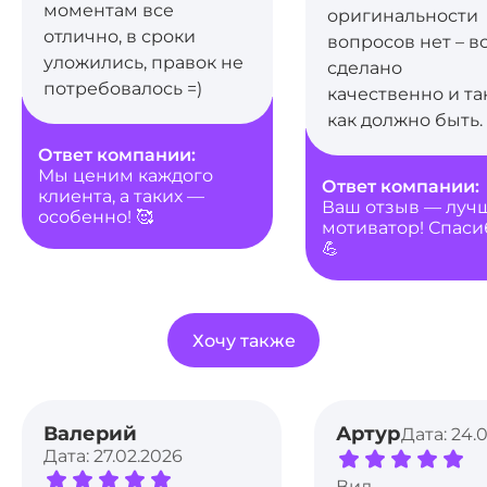
моментам все
оригинальности
отлично, в сроки
вопросов нет – в
уложились, правок не
сделано
потребовалось =)
качественно и так
как должно быть.
Ответ компании:
Мы ценим каждого
Ответ компании:
клиента, а таких —
Ваш отзыв — луч
особенно! 🥰
мотиватор! Спаси
💪
Хочу также
Валерий
Артур
Дата: 24.
Дата: 27.02.2026
Вид