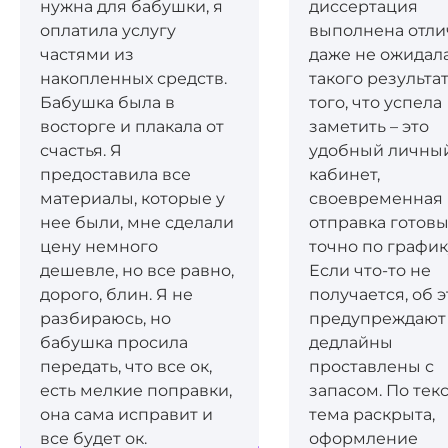
нужна для бабушки, я
диссертация
оплатила услугу
выполнена отлич
частями из
даже не ожидал
накопленных средств.
такого результат
Бабушка была в
того, что успела
восторге и плакала от
заметить – это
счастья. Я
удобный личны
предоставила все
кабинет,
материалы, которые у
своевременная
нее были, мне сделали
отправка готовы
цену немного
точно по график
дешевле, но все равно,
Если что-то не
дорого, блин. Я не
получается, об 
разбираюсь, но
предупреждают 
бабушка просила
дедлайны
передать, что все ок,
проставлены с
есть мелкие поправки,
запасом. По текс
она сама исправит и
тема раскрыта,
все будет ок.
оформление