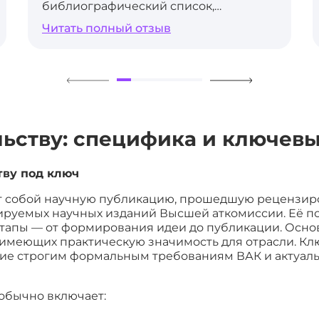
библиографический список,
аннотация, ключевые слова — всё по
Читать полный отзыв
ГОСТу. Редактор в журнале даже
похвалил, что к ним редко приходят
такие «чистые» работы.
льству: специфика и ключев
тву под ключ
ет собой научную публикацию, прошедшую рецензир
руемых научных изданий Высшей аткомиссии. Её по
тапы — от формирования идеи до публикации. Осно
, имеющих практическую значимость для отрасли. К
вие строгим формальным требованиям ВАК и актуал
 обычно включает: