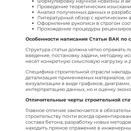
Формулировку научной новизны и акт
Проведение теоретических изыскани
Анализ полученных данных и разрабо
Литературный обзор с критическим 
Оформление рукописи в строгом соот
Прохождение процедуры рецензиров
Особенности написания Статьи ВАК по 
Структура статьи должна чётко отражать 
введение, постановку задачи, методику и
несёт конкретную смысловую нагрузку и 
Специфика строительной отрасли накладыв
детализация применяемых материалов, оп
визуализации в виде графиков, диаграмм
интерпретацию данных, но и оценку эко
Отличительные черты строительной ста
Главное отличие заключается в обязатель
строительству почти всегда ориентиров
состава бетона, разработку новых методо
находить прямое отражение в инженерных 