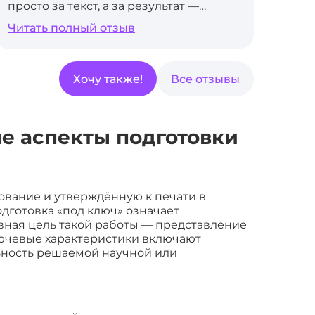
просто за текст, а за результат —
дисс
публикацию. И этот результат вам
Каче
Читать полный отзыв
Чит
гарантируют качеством. Не экономьте
гла
на своем времени и нервах.
серв
Хочу также!
Все отзывы
ые аспекты подготовки
ование и утверждённую к печати в
дготовка «под ключ» означает
вная цель такой работы — представление
лючевые характеристики включают
ьность решаемой научной или