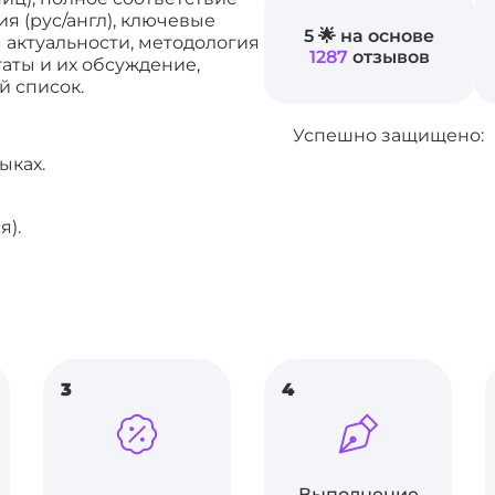
я (рус/англ), ключевые
5 🌟 на основе
м актуальности, методология
1287
отзывов
аты и их обсуждение,
 список.
Успешно защищено:
ыках.
я).
3
4
Выполнение