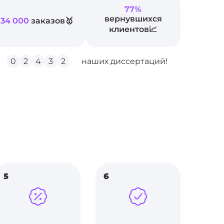
77%
вернувшихся
34 000
заказов🥇
клиентов📈
0
2
4
3
2
наших диссертаций!
5
6