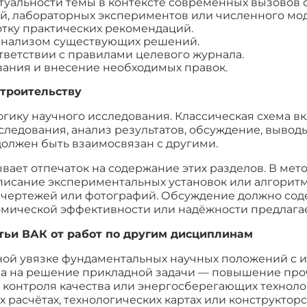
уальности темы в контексте современных вызовов с
й, лабораторных экспериментов или численного мо
тку практических рекомендаций.
анализом существующих решений.
ветствии с правилами целевого журнала.
ания и внесение необходимых правок.
строительству
логику научного исследования. Классическая схема в
сследования, анализ результатов, обсуждение, вывод
должен быть взаимосвязан с другими.
ает отпечаток на содержание этих разделов. В мет
исание экспериментальных установок или алгоритмо
, чертежей или фотографий. Обсуждение должно сод
номической эффективности или надёжности предлаг
тьи ВАК от работ по другим дисциплинам
ной увязке фундаментальных научных положений с и
ана на решение прикладной задачи — повышение про
в контроля качества или энергосберегающих технол
расчётах, технологических картах или конструктор