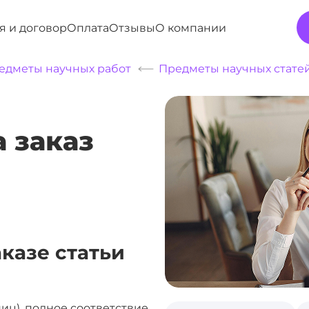
я и договор
Оплата
Отзывы
О компании
едметы научных работ
Предметы научных стате
а заказ
аказе статьи
аниц), полное соответствие