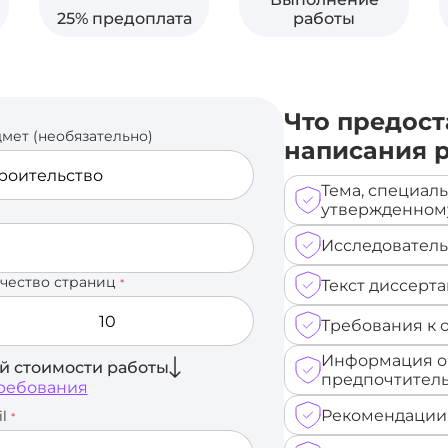
25% предоплата
работы
Что предост
мет (необязательно)
написания 
Тема, специаль
утвержденном
Исследователь
чество страниц
Текст диссерта
*
Требования к 
Информация о
ой стоимости работы
предпочтитель
ребования
Рекомендации
il
*