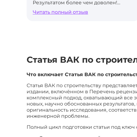
Результатом более чем доволен!
Работа была выполнена в
Читать полный отзыв
оговоренные сроки, с соблюдением
всех методических рекомендаций.
Уникальность 90%. Обязательно буду
рекомендовать ваш сервис коллегам!
Статья ВАК по строите
Что включает Статья ВАК по строительс
Статья ВАК по строительству представля
издании, включённом в Перечень рецензи
комплексный подход, охватывающий все э
новых, научно обоснованных результатов
оригинальность исследования, соответст
инженерной проблемы.
Полный цикл подготовки статьи под ключ