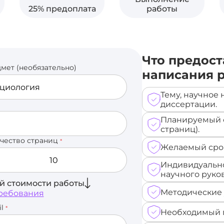
25% предоплата
работы
Что предост
мет (необязательно)
написания 
Тему, научное
диссертации.
Планируемый о
страниц).
чество страниц
*
Желаемый срок
Индивидуально
научного руко
ой стоимости работы
Методические 
ребования
il
*
Необходимый п