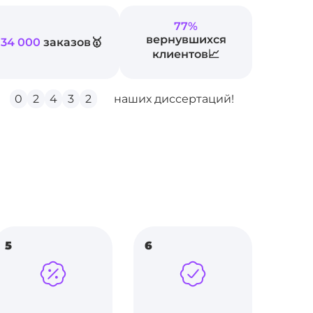
77%
вернувшихся
34 000
заказов🥇
клиентов📈
0
2
4
3
2
наших диссертаций!
5
6