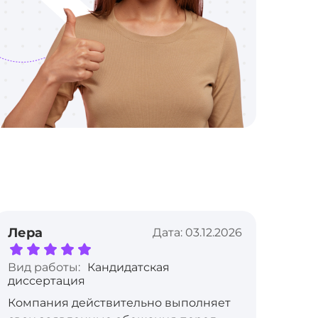
Лера
Вик
Дата: 03.12.2026
Вид работы:
Кандидатская
Вид
диссертация
дис
Компания действительно выполняет
Авт