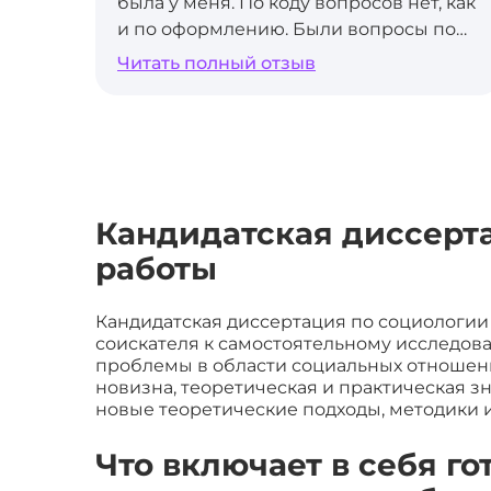
была у меня. По коду вопросов нет, как
и по оформлению. Были вопросы по
таймингу и по последовательности
Читать полный отзыв
выполнения задания. Рекомендую
тем, кто не хочет тратить время на
оформление, проработку структуру и
другие действия, которые в
дальнейшем точно не пригодятся.
Спасибо за содействие.
Кандидатская диссерта
работы
Кандидатская диссертация по социологи
соискателя к самостоятельному исследов
проблемы в области социальных отношени
новизна, теоретическая и практическая з
новые теоретические подходы, методики 
Что включает в себя г