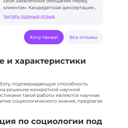
свои заявленные обещания перед
эксп
клиентам. Кандидатская диссертация
вып
написана и оформлена в срок,
без
Читать полный отзыв
Чит
указанный в договоре, поэтапная
канд
форма оплаты присутствует, как и
лиш
бесплатные правки. Если нужно
сло
Хочу также!
Все отзывы
дозаказать какую-то услугу, открыты к
про
диалогу, дружелюбны, никакого
не с
навязывания или впаривания.
фор
е и характеристики
Благодарю за помощь – однозначно
пер
рекомендую к сотрудничеству.
до д
аботу, подтверждающую способность
 на решение конкретной научной
истиками такой работы являются научная
витие социологического знания, предлагая
ация по социологии под