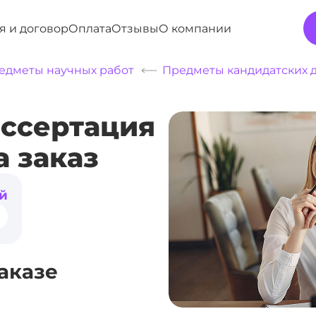
я и договор
Оплата
Отзывы
О компании
едметы научных работ
Предметы кандидатских 
иссертация
а заказ
й
аказе