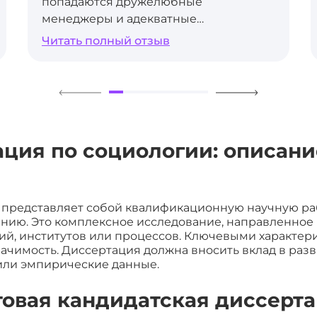
попадаются дружелюбные
менеджеры и адекватные
исполнители, разбирающиеся в теме
Читать полный отзыв
исследования. Нравится, что здесь
можно запросить возврат средств,
если что-то не устраивает, запросить
бесплатные правки и т.д. Если у вас
нет времени, то заказ в этой компании
будет идеальным решением этой
ция по социологии: описани
проблемы. Благодарю за очередную
помощь.
и представляет собой квалификационную научную р
анию. Это комплексное исследование, направленное
й, институтов или процессов. Ключевыми характер
начимость. Диссертация должна вносить вклад в раз
или эмпирические данные.
отовая кандидатская диссерт