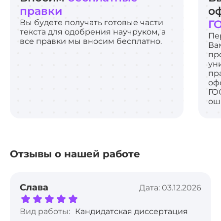
правки
о
Вы будете получать готовые части
Г
текста для одобрения научруком, а
Пе
все правки мы вносим бесплатно.
Ва
пр
ун
пр
оф
ГО
ош
Отзывы о нашей работе
Слава
Дата: 03.12.2026
Вид работы:
Кандидатская диссертация