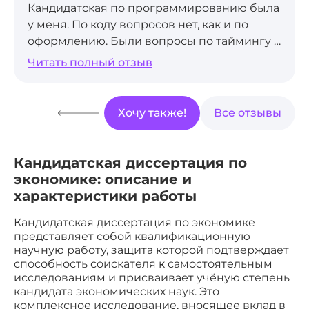
Кандидатская по программированию была
у меня. По коду вопросов нет, как и по
оформлению. Были вопросы по таймингу и
по последовательности выполнения
Читать полный отзыв
задания. Рекомендую тем, кто не хочет
тратить время на оформление, проработку
структуру и другие действия, которые в
Хочу также!
Все отзывы
дальнейшем точно не пригодятся. Спасибо
за содействие.
Кандидатская диссертация по
экономике: описание и
характеристики работы
Кандидатская диссертация по экономике
представляет собой квалификационную
научную работу, защита которой подтверждает
способность соискателя к самостоятельным
исследованиям и присваивает учёную степень
кандидата экономических наук. Это
комплексное исследование, вносящее вклад в