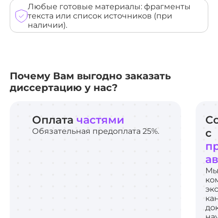
Любые готовые материалы: фрагменты
текста или список источников (при
наличии).
Почему Вам выгодно заказать
диссертацию у нас?
Оплата
частями
С
Обязательная предоплата 25%.
с
п
а
Мы
ко
эк
ка
до
на