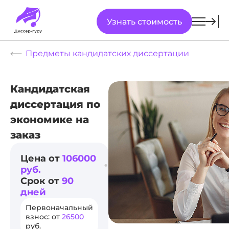
Узнать стоимость
Предметы кандидатских диссертации
Кандидатская
диссертация по
экономике на
заказ
Цена от
106000
руб.
Срок от
90
дней
Первоначальный
взнос: от
26500
руб.