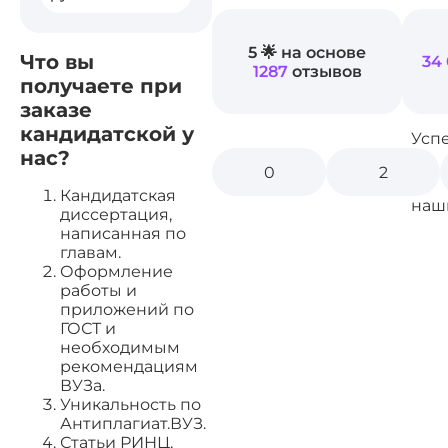
5 🌟 на основе
Что вы
34
1287
отзывов
получаете при
заказе
кандидатской у
Усп
нас?
0
2
Кандидатская
наш
диссертация,
написанная по
главам.
Оформление
работы и
приложений по
ГОСТ и
необходимым
рекомендациям
ВУЗа.
Уникальность по
Антиплагиат.ВУЗ.
Статьи РИНЦ,