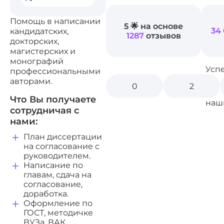
Помощь в написании
5 🌟 на основе
34
кандидатских,
1287
отзывов
докторских,
магистерских и
монографий
Усп
профессиональными
авторами.
0
2
Что Вы получаете
наш
сотрудничая с
нами:
План диссертации
на согласование с
руководителем.
Написание по
главам, сдача на
согласование,
доработка.
Оформление по
ГОСТ, методичке
ВУЗа, ВАК.