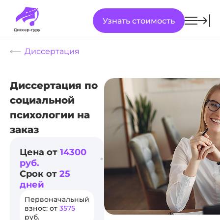
Узнать стоимость
Диссертация
Диссертация по
социальной
психологии на
заказ
Цена от
14300
руб.
Срок от
25
дней
Первоначальный
взнос: от
3575
руб.