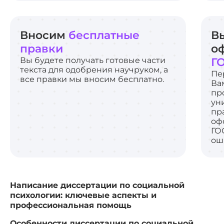
Вносим
бесплатные
В
правки
о
Вы будете получать готовые части
Г
текста для одобрения научруком, а
Пе
все правки мы вносим бесплатно.
Ва
пр
ун
пр
оф
ГО
ош
Написание диссертации по социальной
психологии: ключевые аспекты и
профессиональная помощь
Особенности диссертации по социальной