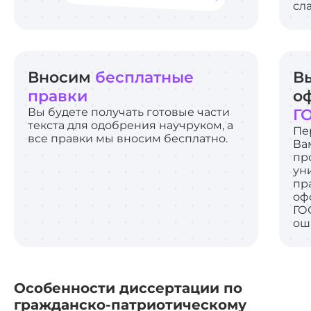
сл
Вносим
бесплатные
В
правки
о
Вы будете получать готовые части
Г
текста для одобрения научруком, а
Пе
все правки мы вносим бесплатно.
Ва
пр
ун
пр
оф
ГО
ош
Особенности диссертации по
гражданско-патриотическому