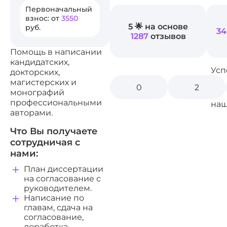
Первоначальный
взнос: от
3550
5 🌟 на основе
руб.
34
1287
отзывов
Помощь в написании
кандидатских,
Усп
докторских,
магистерских и
0
2
монографий
профессиональными
наш
авторами.
Что Вы получаете
сотрудничая с
нами:
План диссертации
на согласование с
руководителем.
Написание по
главам, сдача на
согласование,
доработка.