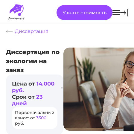
Узнать стоимость
Диссертация
Диссертация по
экологии на
заказ
Цена от
14.000
руб.
Срок от
23
дней
Первоначальный
взнос: от
3500
руб.