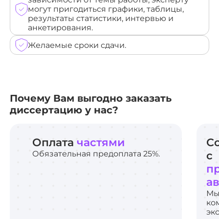
могут пригодиться графики, таблицы,
результаты статистики, интервью и
анкетирования.
Желаемые сроки сдачи.
Почему Вам выгодно заказать
диссертацию у нас?
Оплата
частями
С
Обязательная предоплата 25%.
с
п
а
Мы
ко
эк