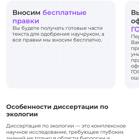
Вносим
бесплатные
В
правки
о
Вы будете получать готовые части
Г
текста для одобрения научруком, а
Пе
все правки мы вносим бесплатно.
Ва
пр
ун
пр
оф
ГО
ош
Особенности диссертации по
экологии
Диссертация по экологии — это комплексное
научное исследование, требующее глубоких
знаний не только в области биологии и