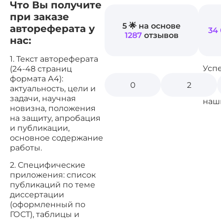
Что Вы получите
при заказе
5 🌟 на основе
автореферата у
34
1287
отзывов
нас:
1. Текст автореферата
Усп
(24-48 страниц
формата А4):
0
2
актуальность, цели и
задачи, научная
наш
новизна, положения
на защиту, апробация
и публикации,
основное содержание
работы.
2. Специфические
приложения: список
публикаций по теме
диссертации
(оформленный по
ГОСТ), таблицы и