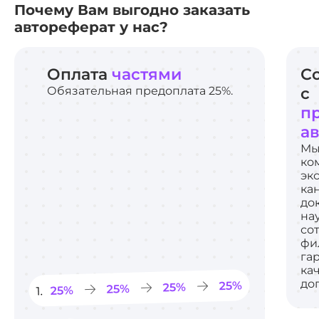
Почему Вам выгодно заказать
автореферат у нас?
Оплата
частями
С
Обязательная предоплата 25%.
с
п
а
Мы
ко
эк
ка
до
на
со
фи
га
ка
до