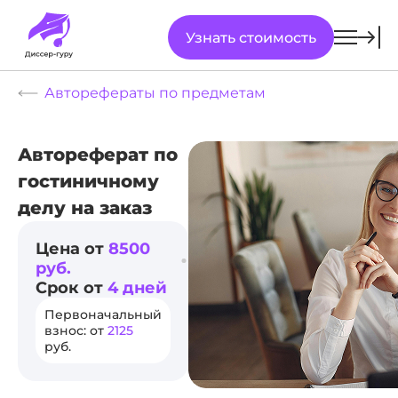
Узнать стоимость
Авторефераты по предметам
Автореферат по
гостиничному
делу на заказ
Цена от
8500
руб.
Срок от
4 дней
Первоначальный
взнос: от
2125
руб.