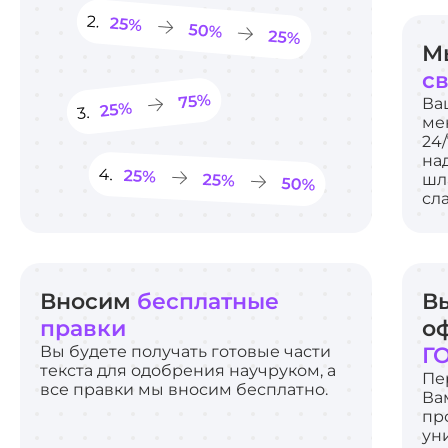
М
с
Ва
ме
24/
на
шл
сл
Вносим
бесплатные
В
правки
о
Вы будете получать готовые части
Г
текста для одобрения научруком, а
Пе
все правки мы вносим бесплатно.
Ва
пр
ун